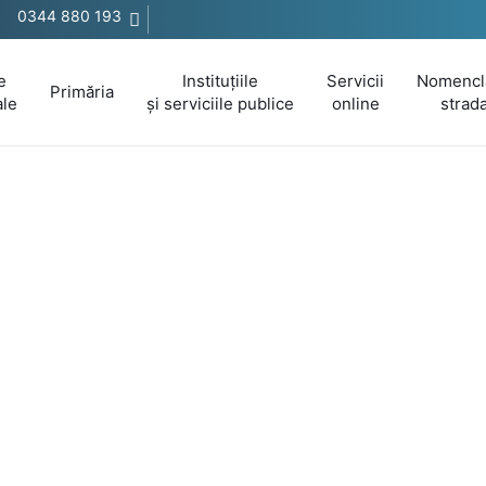
0344 880 193
e
Instituțiile
Servicii
Nomencl
Primăria
ale
și serviciile publice
online
strada