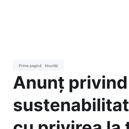
Prima pagină
Noutăți
Anunț privind
sustenabilitat
cu privirea la 