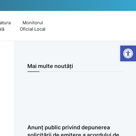
atura
Monitorul
lă
Oficial Local
Open
Mai multe noutăți
Anunț public privind depunerea
solicitării de emitere a acordului de