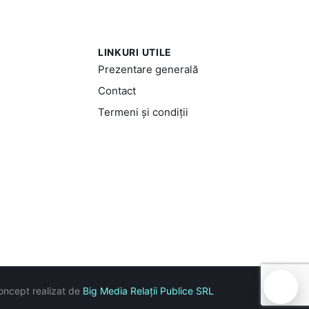
LINKURI UTILE
Prezentare generală
Contact
Termeni și condiții
🍪
oncept realizat de
Big Media Relații Publice SRL