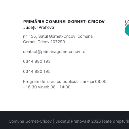
PRIMĂRIA COMUNEI GORNET-CRICOV
L
Acest
Județul
Prahova
nr. 155, Satul Gornet-Cricov, comuna
Gornet-Cricov 107290
contact@primariagornetcricov.ro
0344 880 193
0344 880 195
Program de lucru cu publicul:
luni - joi 08:00
- 16:30
vineri: 08 - 14:00
Comuna Gornet-Cricov | Județul Prahova
© 2026
Toate drepturi