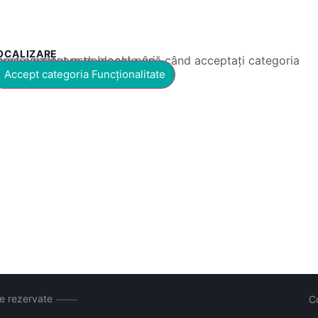
OCALIZARE
 conținut este blocat până când acceptați categoria corespunzătoare de cookie-uri.
Accept categoria Funcționalitate
le rezervate
C