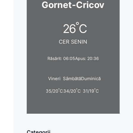
Gornet-Cricov
°
26
C
CER SENIN
Răsărit: 06:05
Apus: 20:36
Vineri
Sâmbătă
Duminică
°
°
°
35/20
C
34/20
C
31/19
C
Categorii