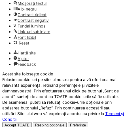
Micșorați textul
Alb-negru
Contrast ridicat
Contrast negativ
Fundal luminos
Link-uri subliniate
Font lizibil
Reset
Hartă site
Ajutor
Feedback
Acest site folosește cookie
Folosim cookie-uri pe site-ul nostru pentru a vă oferi cea mai
relevantă experiență, reținând preferințele și vizitele
dumneavoastră. Prin efectuarea unui click pe butonul „Sunt de
acord”, sunteți de acord ca TOATE cookie-urile să fie utilizate.
De asemenea, puteți să refuzați cookie-urile opționale prin
apăsarea butonului „Refuz”. Prin continuarea accesării sau
utilizării Site-ului web vă exprimați acordul cu privire la
Termeni și
Condiții
.
Accept TOATE
Resping opționale
Preferințe