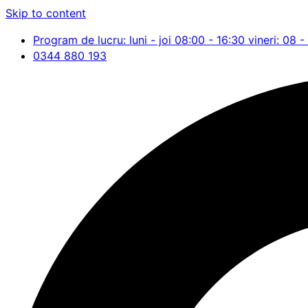
Skip to content
Program de lucru: luni - joi 08:00 - 16:30 vineri: 08 -
0344 880 193