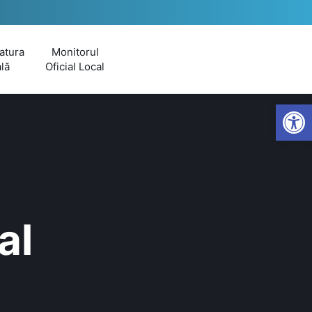
atura
Monitorul
lă
Oficial Local
Open
al