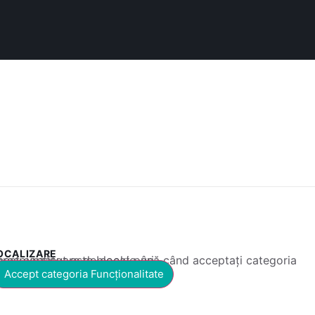
OCALIZARE
 conținut este blocat până când acceptați categoria corespunzătoare de cookie-uri.
Accept categoria Funcționalitate