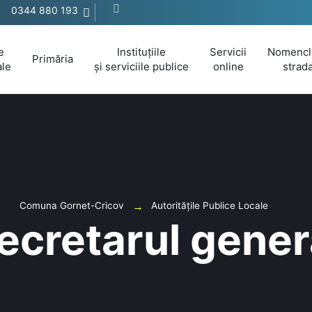
0344 880 193
e
Instituțiile
Servicii
Nomencl
Primăria
ale
și serviciile publice
online
strada
Comuna Gornet-Cricov
Autoritățile Publice Locale
ecretarul gener