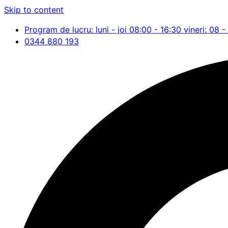
Skip to content
Program de lucru: luni - joi 08:00 - 16:30 vineri: 08 -
0344 880 193