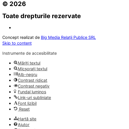
© 2026
Toate drepturile rezervate
Concept realizat de
Big Media Relații Publice SRL
Skip to content
Instrumente de accesibilitate
Măriți textul
Micșorați textul
Alb-negru
Contrast ridicat
Contrast negativ
Fundal luminos
Link-uri subliniate
Font lizibil
Reset
Hartă site
Ajutor