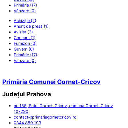
Primărie (17)
Vânzare (0)
Achiziție (2)
Anunț de presă (1)
Avizier (3)
Concurs (1)
Furnizori (0)
Guvern (0)
Primărie (17)
Vânzare (0)
Primăria Comunei Gornet-Cricov
Județul
Prahova
nr. 155, Satul Gornet-Cricov, comuna Gornet-Cricov
107290
contact@primariagornetcricov.ro
0344 880 193