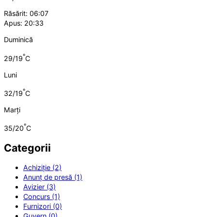
Răsărit: 06:07
Apus: 20:33
Duminică
°
29/19
C
Luni
°
32/19
C
Marți
°
35/20
C
Categorii
Achiziție (2)
Anunț de presă (1)
Avizier (3)
Concurs (1)
Furnizori (0)
Guvern (0)