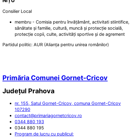
NIȚU
Consilier Local
membru - Comisia pentru învățământ, activitati stiintifice,
sănătate și familie, cultură, muncă și protecție socială,
protecție copii, culte, activități sportive și de agrement
Partidul politic:
AUR (Alianța pentru unirea românilor)
Primăria Comunei Gornet-Cricov
Județul
Prahova
nr. 155, Satul Gornet-Cricov, comuna Gornet-Cricov
107290
contact@primariagornetcricov.ro
0344 880 193
0344 880 195
Program de lucru cu publicul: