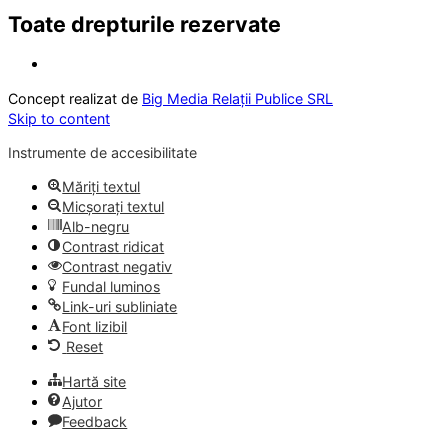
Toate drepturile rezervate
Concept realizat de
Big Media Relații Publice SRL
Skip to content
Instrumente de accesibilitate
Măriți textul
Micșorați textul
Alb-negru
Contrast ridicat
Contrast negativ
Fundal luminos
Link-uri subliniate
Font lizibil
Reset
Hartă site
Ajutor
Feedback