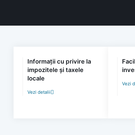
Informații cu privire la
Facil
impozitele și taxele
inve
locale
Vezi d
Vezi detalii