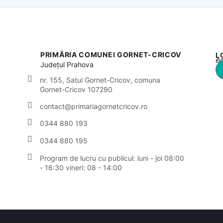
PRIMĂRIA COMUNEI GORNET-CRICOV
L
Acest
Județul
Prahova
nr. 155, Satul Gornet-Cricov, comuna
Gornet-Cricov 107290
contact@primariagornetcricov.ro
0344 880 193
0344 880 195
Program de lucru cu publicul:
luni - joi 08:00
- 16:30
vineri: 08 - 14:00