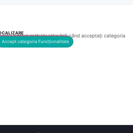
OCALIZARE
 conținut este blocat până când acceptați categoria corespunzătoare de cookie-uri.
Accept categoria Funcționalitate