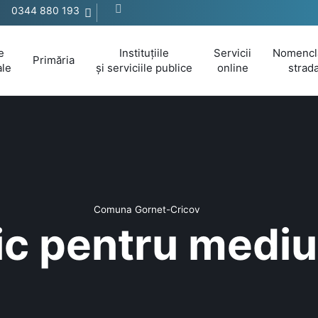
0344 880 193
e
Instituțiile
Servicii
Nomencl
Primăria
ale
și serviciile publice
online
strada
Comuna Gornet-Cricov
ic pentru mediul