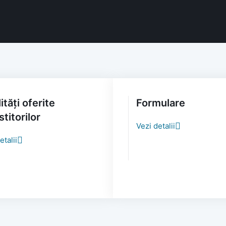
ități oferite
Formulare
stitorilor
Vezi detalii
etalii