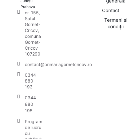
generală
Județul
Prahova
Contact
nr. 155,
Satul
Termeni și
Gornet-
condiții
Cricov,
comuna
Gornet-
Cricov
107290
contact@primariagornetcricov.ro
0344
880
193
0344
880
195
Program
de lucru
cu