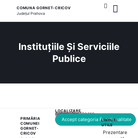
COMUNA GORNET-CRICOV
Județul
Prahova
și serviciile publice
Instituțiile Și Serviciile
Publice
LOCALIZARE
Acest conținut este blocat până când acceptați categoria corespunzătoare de cookie-uri.
PRIMĂRIA
Accept categoria Funcționalitate
LINKURI
COMUNEI
UTILE
GORNET-
Prezentare
CRICOV