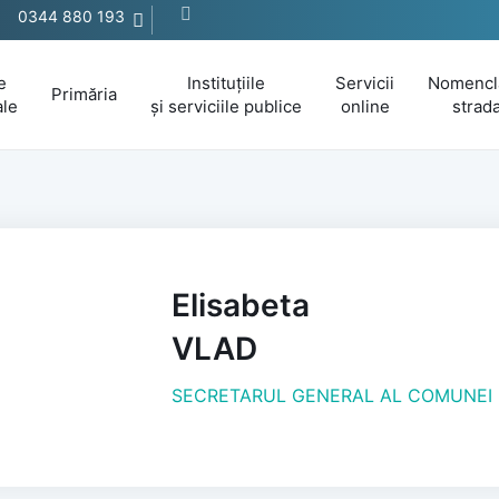
0344 880 193
e
Instituțiile
Servicii
Nomencl
Primăria
ale
și serviciile publice
online
strada
Elisabeta
VLAD
SECRETARUL GENERAL AL COMUNEI