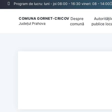
Program de lucru: luni - joi 08:00 - 16:30 vineri: 08 - 14:00
Despre
Autoritățil
COMUNA GORNET-CRICOV
Județul
Prahova
comună
publice loc