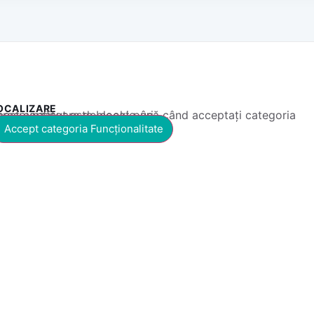
OCALIZARE
 conținut este blocat până când acceptați categoria corespunzătoare de cookie-uri.
Accept categoria Funcționalitate