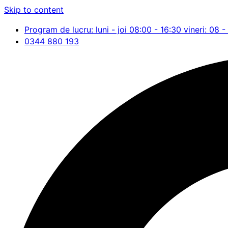
Skip to content
Program de lucru: luni - joi 08:00 - 16:30 vineri: 08 -
0344 880 193