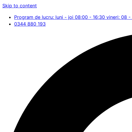
Skip to content
Program de lucru: luni - joi 08:00 - 16:30 vineri: 08 -
0344 880 193