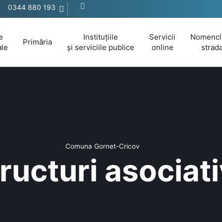
0344 880 193
e
Instituțiile
Servicii
Nomencl
Primăria
ale
și serviciile publice
online
strada
Comuna Gornet-Cricov
ructuri asociat