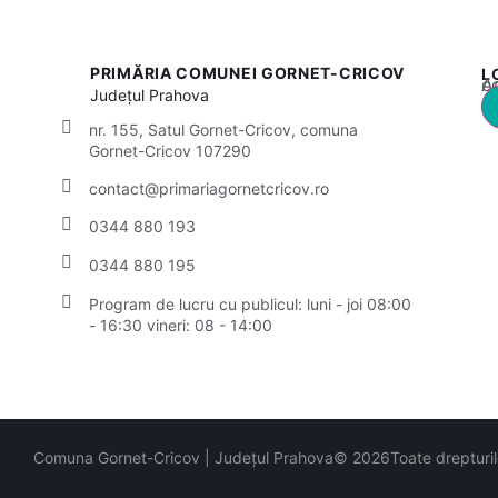
PRIMĂRIA COMUNEI GORNET-CRICOV
L
Acest
Județul
Prahova
nr. 155, Satul Gornet-Cricov, comuna
Gornet-Cricov 107290
contact@primariagornetcricov.ro
0344 880 193
0344 880 195
Program de lucru cu publicul:
luni - joi 08:00
- 16:30
vineri: 08 - 14:00
Comuna Gornet-Cricov | Județul Prahova
© 2026
Toate drepturi