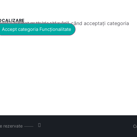
OCALIZARE
 conținut este blocat până când acceptați categoria corespunzătoare de cookie-uri.
Accept categoria Funcționalitate
le rezervate
C