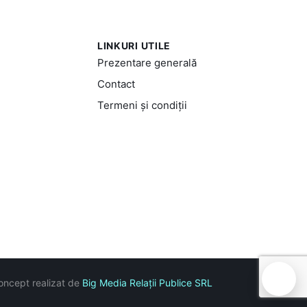
LINKURI UTILE
Prezentare generală
Contact
Termeni și condiții
🍪
oncept realizat de
Big Media Relații Publice SRL