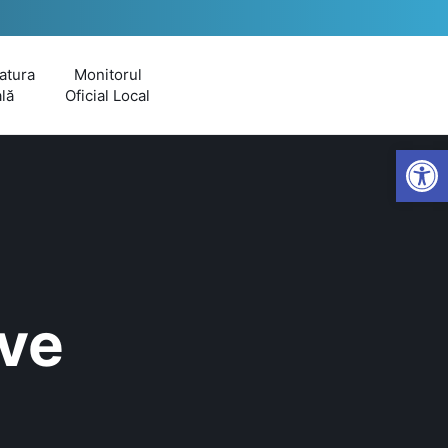
atura
Monitorul
lă
Oficial Local
Open
ive